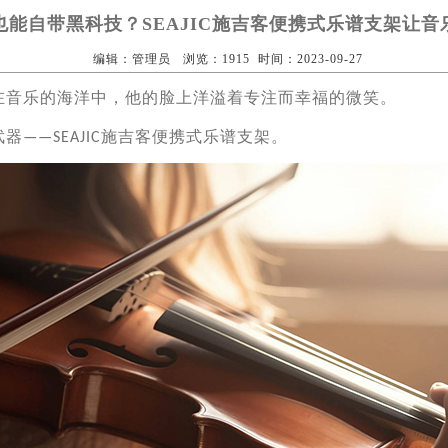
也能自带黑科技？SEAJIC施吉客便携式乐谱支架让音
编辑：管理员 浏览：1915 时间：2023-09-27
在音乐的海洋中，他
的
脸上洋溢着专注而幸福的微笑。
武器
施吉客
便携式
乐谱支架。
——
SEAJIC