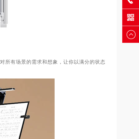
0755-
品牌客
2376175
服
你对所有场景的需求和想象，
让
你以满分的
状态