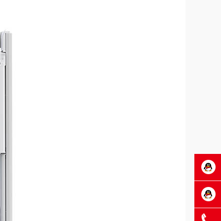
SEAJIC
施吉客
欧森隆